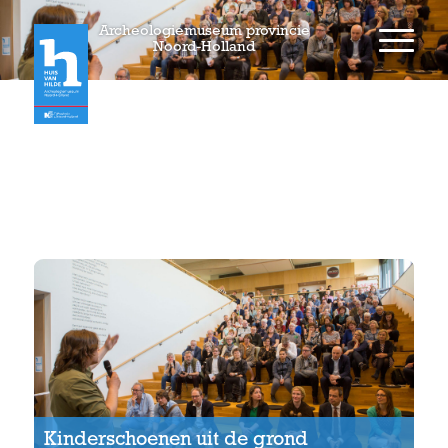
Archeologiemuseum provincie
Noord-Holland
Kinderschoenen uit de
grond
Kinderschoenen uit de grond