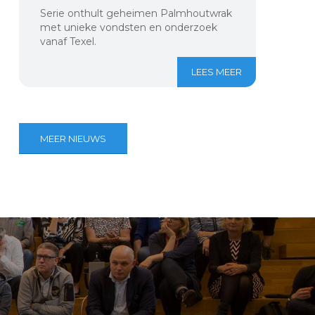
Serie onthult geheimen Palmhoutwrak
met unieke vondsten en onderzoek
vanaf Texel.
LEES MEER
MEER NIEUWS