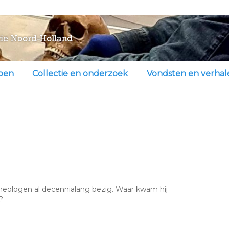
ie Noord-Holland
doen
Collectie en onderzoek
Vondsten en verhal
e was deze ‘Man van
cheologen al decennialang bezig. Waar kwam hij
?