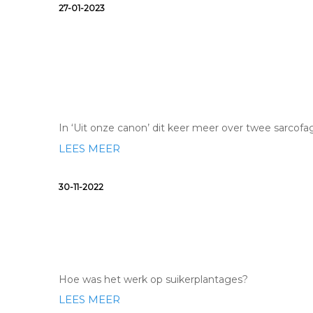
27-01-2023
Uit de canon: sarcofagen
Etersheim
In ‘Uit onze canon’ dit keer meer over twee sarcofa
LEES MEER
30-11-2022
Twee werelden, één wrak
Hoe was het werk op suikerplantages?
LEES MEER