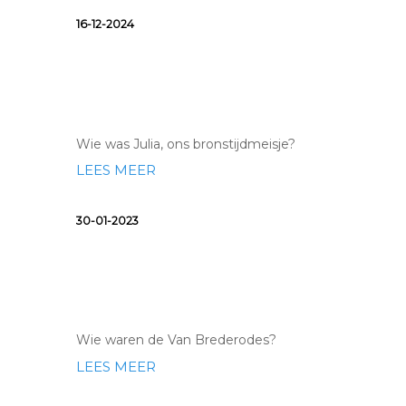
16-12-2024
Wie was Julie, het meisje
Wie was Julia, ons bronstijdmeisje?
LEES MEER
30-01-2023
De Van Brederodes: Noo
Wie waren de Van Brederodes?
LEES MEER