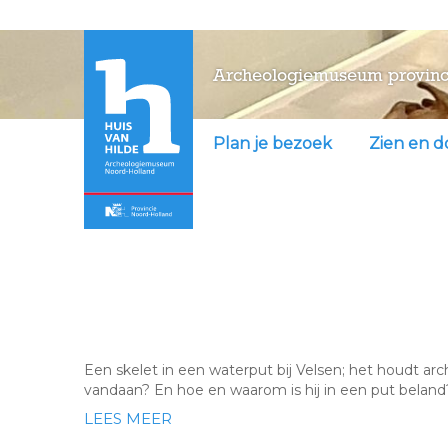
Archeologiemuseum provinc
Plan je bezoek
Zien en 
Het skelet in de put; wi
Velsen’?
Een skelet in een waterput bij Velsen; het houdt ar
vandaan? En hoe en waarom is hij in een put beland
LEES MEER