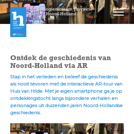
Archeologiemuseum provincie
Noord-Holland
Ontdek de geschiedenis van
Noord-Holland via AR
Stap in het verleden en beleef de geschiedenis
als nooit tevoren met de interactieve AR-tour van
Huis van Hilde. Met je eigen smartphone ga je op
ontdekkingstocht langs bijzondere verhalen en
personages uit duizenden jaren Noord-Hollandse
geschiedenis.