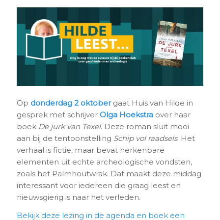
Op
donderdag 2 oktober
gaat Huis van Hilde in
gesprek met schrijver
Olga Hoekstra
over haar
boek
De jurk van Texel
. Deze roman sluit mooi
aan bij de tentoonstelling
Schip vol raadsels
. Het
verhaal is fictie, maar bevat herkenbare
elementen uit echte archeologische vondsten,
zoals het Palmhoutwrak. Dat maakt deze middag
interessant voor iedereen die graag leest en
nieuwsgierig is naar het verleden.
Bekijk deze lezing in de agenda en boek een