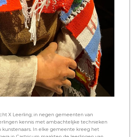
cht X Leerling; in negen gemeenten van
rlingen kennis met ambachtelijke technieken
 kunstenaars. In elke gemeente kreeg het
unera in Castricum maakten de leerlingen van