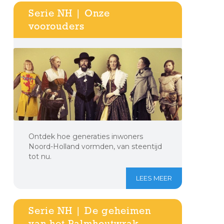
Serie NH | Onze
voorouders
Ontdek hoe generaties inwoners
Noord-Holland vormden, van steentijd
tot nu.
LEES MEER
Serie NH | De geheimen
van het Palmhoutwrak