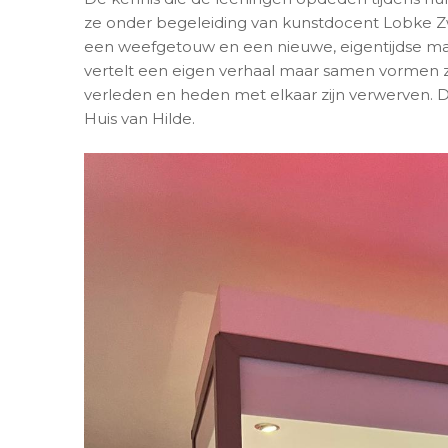
ze onder begeleiding van kunstdocent Lobke Z
een weefgetouw en een nieuwe, eigentijdse man
vertelt een eigen verhaal maar samen vormen z
verleden en heden met elkaar zijn verwerven. 
Huis van Hilde.