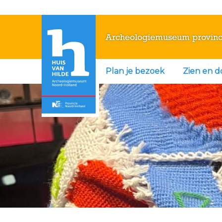
Archeologiemuseum provinc
Plan je bezoek
Zien en 