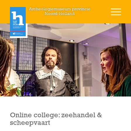
Archeologiemuseum provincie
Noord-Holland
Online college: zeehandel &
scheepvaart