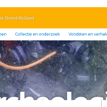
ie Noord-Holland
doen
Collectie en onderzoek
Vondsten en verhal