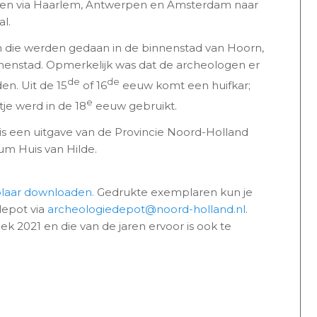
ten via Haarlem, Antwerpen en Amsterdam naar
l.
die werden gedaan in de binnenstad van Hoorn,
nenstad. Opmerkelijk was dat de archeologen er
de
de
n. Uit de 15
of 16
eeuw komt een huifkar;
e
je werd in de 18
eeuw gebruikt.
s een uitgave van de Provincie Noord-Holland
m Huis van Hilde.
plaar downloaden
.
Gedrukte exemplaren kun je
depot via
archeologiedepot@noord-holland.nl
.
ek 2021 en die van de jaren ervoor is ook te