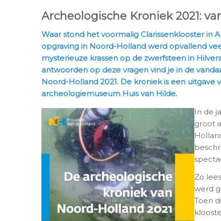
Archeologische Kroniek 2021: v
Waar stond het voormalig Clarissenklooster in
opgraving in Noord-Holland werd opvallend vee
mysterieuze krassen op de zwerfsteen in Hilve
antwoorden op deze vragen vind je in de vand
Noord-Holland 2021. De kroniek is een uitgave v
archeologiemuseum Huis van Hilde.
In de j
groot 
Holland
beschr
specta
Zo lees
werd g
Toen d
kloost