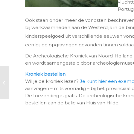
vlucht
Portuga
Ook staan onder meer de vondsten beschreven 
bij werkzaamheden aan de Westerdijk in de bin
kinderspeelgoed uit verschillende eeuwen vonde
een bij de opgravingen gevonden tinnen soldaat
De Archeologische Kroniek van Noord-Holland i
en wordt samengesteld door archeologiemuseu
Kroniek bestellen
Lezingen: Waarom
Wil je de kroniek lezen?
Je kunt hier een exem
waren de Romeinen
aanvragen – mits voorradig – bij het provinciaal 
in Velsen?
De toezending is gratis. De archeologische kroni
bestellen aan de balie van Huis van Hilde.