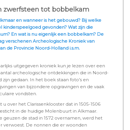
an zwerfsteen tot bobbelkam
 Alkmaar en wanneer is het gebouwd? Bij welke
l kinderspeelgoed gevonden? Wat zijn die
rsum? En wat is nu eigenlijk een bobbelkam? De
aag verschenen Archeologische Kroniek van
an de Provincie Noord-Holland i.s.m.
aarlijks uitgegeven kroniek kun je lezen over een
aantal archeologische ontdekkingen die in Noord-
 zijn gedaan. In het boek staan foto’s en
ijvingen van bijzondere opgravingen en de vaak
culaire vondsten.
t u over het Clarissenklooster dat in 1505-1506
esticht in de huidige Molenbuurt in Alkmaar.
e geuzen de stad in 1572 overnamen, werd het
er verwoest. De nonnen die er woonden