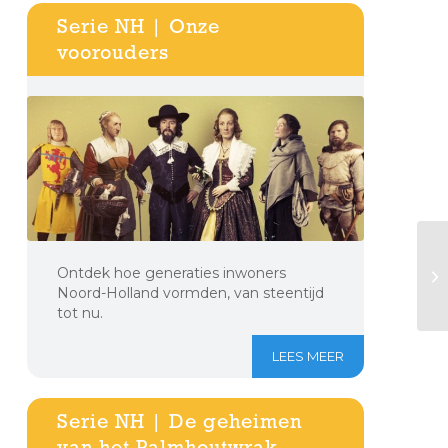
Serie NH | Onze
voorouders
Ontdek hoe generaties inwoners
Noord-Holland vormden, van steentijd
tot nu.
LEES MEER
Serie NH | De geheimen
van het Palmhoutwrak