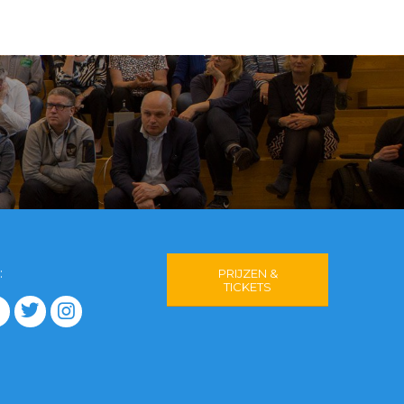
:
PRIJZEN &
TICKETS